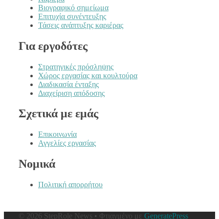
Βιογραφικό σημείωμα
Επιτυχία συνέντευξης
Τάσεις ανάπτυξης καριέρας
Για εργοδότες
Στρατηγικές πρόσληψης
Χώρος εργασίας και κουλτούρα
Διαδικασία ένταξης
Διαχείριση απόδοσης
Σχετικά με εμάς
Επικοινωνία
Αγγελίες εργασίας
Νομικά
Πολιτική απορρήτου
© 2026 StepRole News
• Φτιαγμένο με
GeneratePress