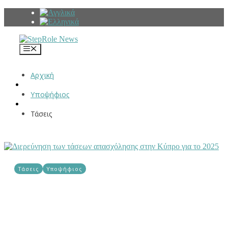
Μετάβαση
σε
περιεχόμενο
Μενού
Αρχική
Υποψήφιος
Τάσεις
Τάσεις
Υποψήφιος
Διερεύνηση των τάσεων απασχόλησης
στην Κύπρο για το 2025